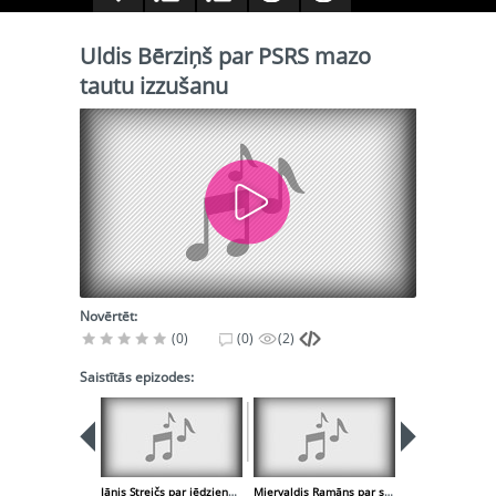
Uldis Bērziņš par PSRS mazo
tautu izzušanu
Novērtēt:
(0)
(0)
(2)
Saistītās epizodes:
Jānis Streičs par jēdzienu nomenklatūra
Miervaldis Ramāns par saimniecisko aprēķinu