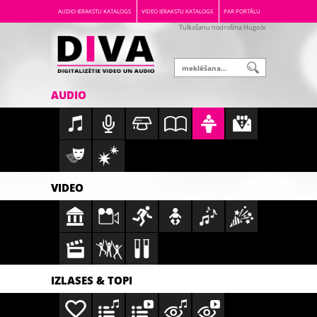
AUDIO IERAKSTU KATALOGS
VIDEO IERAKSTU KATALOGS
PAR PORTĀLU
Tulkošanu nodrošina Hugo.lv
AUDIO
VIDEO
IZLASES & TOPI