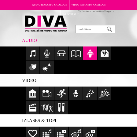
AUDIO IERAKSTU KATALOGS
VIDEO IERAKSTU KATALOGS
Tulkošanu nodrošina Hugo.lv
PAR PORTĀLU
AUDIO
VIDEO
IZLASES & TOPI