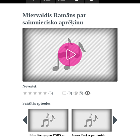
Miervaldis Ramāns par
saimniecisko aprēķinu
Novērtēt:
(3)
(0)
(5)
Saistītās epizodes:
Uldis Bērziņš par PSRS mazo tautu izzušanu
Aivars Berķis par tautību konfrontāciju