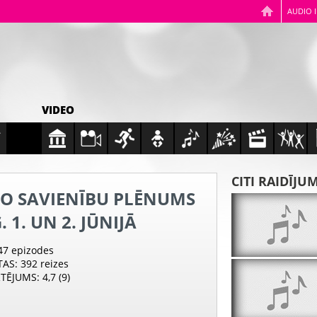
AUDIO 
VIDEO
CITI RAIDĪJU
O SAVIENĪBU PLĒNUMS
. 1. UN 2. JŪNIJĀ
 47 epizodes
TAS
: 392 reizes
RTĒJUMS
: 4,7 (9)