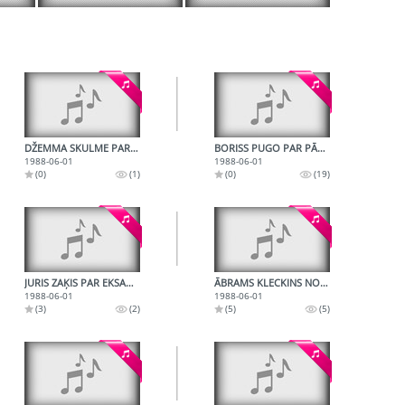
DŽEMMA SKULME PAR LATVIJAS AINAVU AIZSARDZĪBU
BORISS PUGO PAR PĀRBŪVES PROBLĒMĀM
1988-06-01
1988-06-01
(0)
(1)
(0)
(19)
JURIS ZAĶIS PAR EKSAKTO ZINĀTŅU ATTĪSTĪBU
ĀBRAMS KLECKINS NOSODA STAĻINA UN BREŽNEVA LAIKUS
1988-06-01
1988-06-01
(3)
(2)
(5)
(5)