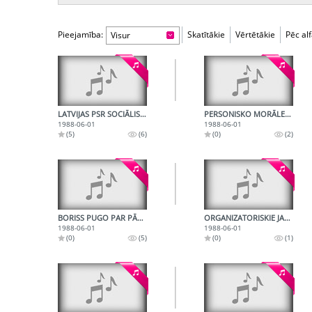
Pieejamība:
Skatītākie
Vērtētākie
Pēc al
Visur
LATVIJAS PSR SOCIĀLISTISKĀ VALSTISKUMA NOSTIPRINĀŠANA
PERSONISKO MORĀLES PRINCIPU IDENTIFIKĀCIJA AR OFICIĀLAJIEM
1988-06-01
1988-06-01
(5)
(6)
(0)
(2)
BORISS PUGO PAR PĀRBŪVES PROBLĒMĀM
ORGANIZATORISKIE JAUTĀJUMI
1988-06-01
1988-06-01
(0)
(5)
(0)
(1)