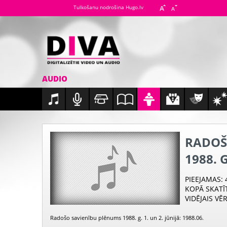
Tulkošanu nodrošina Hugo.lv
AUDIO
RADOŠ
1988. G
PIEEJAMAS
:
KOPĀ SKATĪ
VIDĒJAIS VĒ
Radošo savienību plēnums 1988. g. 1. un 2. jūnijā: 1988.06.