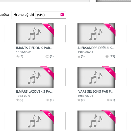
fabēta
Hronoloģiski
(visi)
IMANTS ZIEDONIS PAR KRIEVU ŠOVINISMU
ALEKSANDRS DRĪZULIS PAR PARTIJAS VETERĀNIEM, KAS CĪNĪJĀS PRET STAĻINU
1988-06-01
1988-06-01
(5)
(9)
(0)
(23)
ILMĀRS LAZOVSKIS PAR IEDZĪVOTĀJU MŪŽA GARUMU
IVARS SELECKIS PAR PADOMJU IZGLĪTĪBAS SISTĒMU
1988-06-01
1988-06-01
(0)
(1)
(0)
(1)