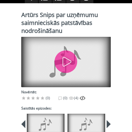
Artūrs Snips par uzņēmumu
saimnieciskās patstāvības
nodrošināšanu
Novērtēt:
(0)
(0)
(4)
Saistītās epizodes: