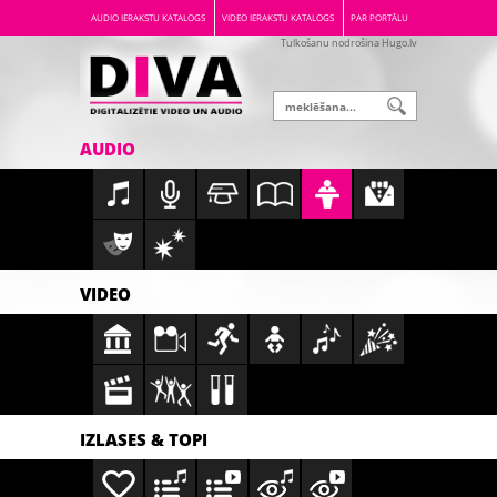
AUDIO IERAKSTU KATALOGS
VIDEO IERAKSTU KATALOGS
PAR PORTĀLU
Tulkošanu nodrošina Hugo.lv
AUDIO
VIDEO
IZLASES & TOPI