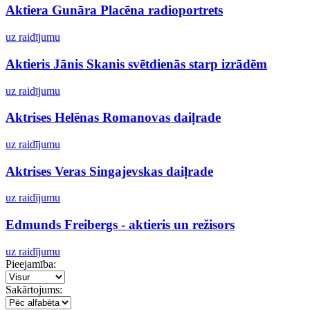
Aktiera Gunāra Placēna radioportrets
uz raidījumu
Aktieris Jānis Skanis svētdienās starp izrādēm
uz raidījumu
Aktrises Helēnas Romanovas daiļrade
uz raidījumu
Aktrises Veras Singajevskas daiļrade
uz raidījumu
Edmunds Freibergs - aktieris un režisors
uz raidījumu
Pieejamība:
Sakārtojums: