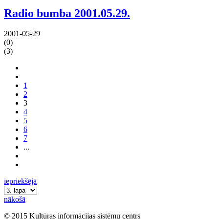
Radio bumba 2001.05.29.
2001-05-29
(0)
(3)
1
2
3
4
5
6
7
...
iepriekšējā
nākošā
© 2015 Kultūras informācijas sistēmu centrs