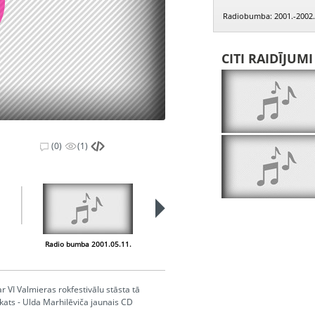
Radiobumba: 2001.-2002.
CITI RAIDĪJUM
(0)
(1)
Radio bumba 2001.05.11.
Radio bumba 2001.05.14.
r VI Valmieras rokfestivālu stāsta tā
ats - Ulda Marhilēviča jaunais CD