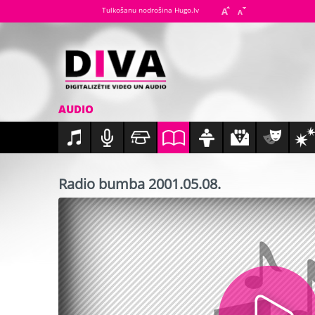
Tulkošanu nodrošina Hugo.lv
AUDIO
Radio bumba 2001.05.08.