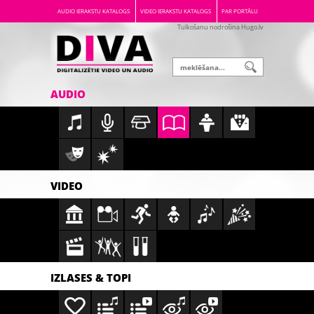
AUDIO IERAKSTU KATALOGS
VIDEO IERAKSTU KATALOGS
PAR PORTĀLU
Tulkošanu nodrošina Hugo.lv
AUDIO
VIDEO
IZLASES & TOPI