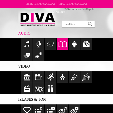
AUDIO IERAKSTU KATALOGS
VIDEO IERAKSTU KATALOGS
Tulkošanu nodrošina Hugo.lv
PAR PORTĀLU
AUDIO
VIDEO
IZLASES & TOPI