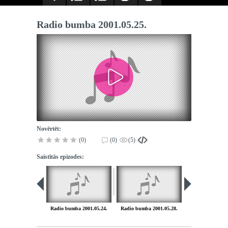
Radio bumba 2001.05.25.
Novērtēt:
(0)
(0)
(5)
Saistītās epizodes:
Radio bumba 2001.05.24.
Radio bumba 2001.05.28.
Radio bumba 20