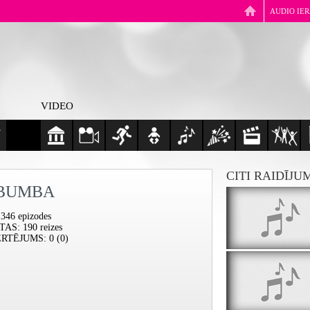
AUDIO IE
VIDEO
CITI RAIDĪJU
BUMBA
 346 epizodes
ĪTAS
: 190 reizes
ĒRTĒJUMS
: 0 (0)