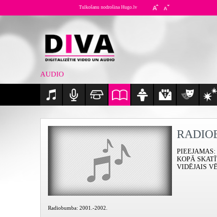
Tulkošanu nodrošina Hugo.lv
AUDIO
RADIO
PIEEJAMAS
:
KOPĀ SKAT
VIDĒJAIS V
Radiobumba: 2001.-2002.