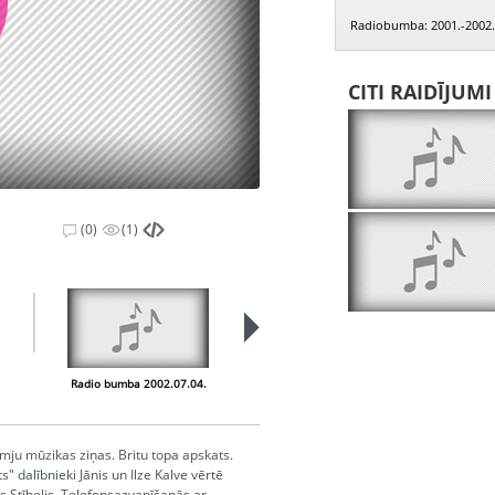
Radiobumba: 2001.-2002.
CITI RAIDĪJUM
(0)
(1)
Radio bumba 2002.07.04.
Radio bumba 2002.07.05.
mju mūzikas ziņas. Britu topa apskats.
" dalībnieki Jānis un Ilze Kalve vērtē
s Stībelis. Telefonsazvanīšanās ar