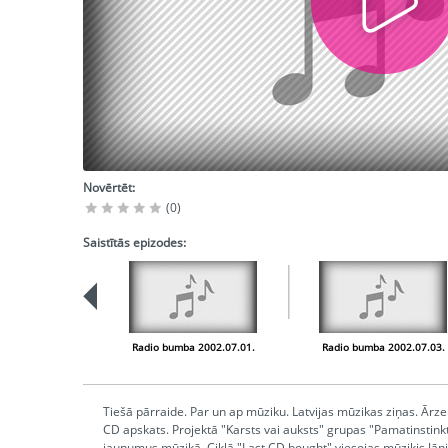
Novērtēt:
(0)
Saistītās epizodes:
Radio bumba 2002.07.01.
Radio bumba 2002.07.03.
Tiešā pārraide. Par un ap mūziku. Latvijas mūzikas ziņas. Ārze
CD apskats. Projektā "Karsts vai auksts" grupas "Pamatinstinkts
jaunumus mūzikā. Ciklā "Last CD bought" viesojas mūziķis Jāni