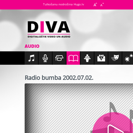
Tulkošanu nodrošina Hugo.lv
AUDIO
Radio bumba 2002.07.02.