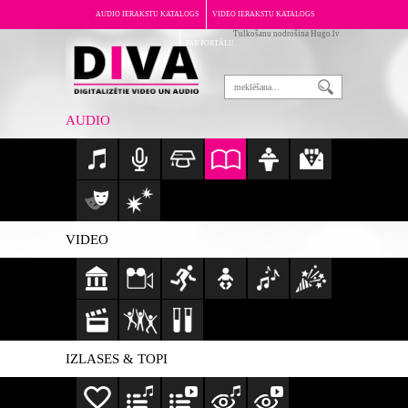
AUDIO IERAKSTU KATALOGS
VIDEO IERAKSTU KATALOGS
Tulkošanu nodrošina Hugo.lv
PAR PORTĀLU
AUDIO
VIDEO
IZLASES & TOPI