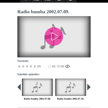
Radio bumba 2002.07.09.
Novērtēt:
(0)
(0)
(0)
Saistītās epizodes:
Radio bumba 2002.07.08.
Radio bumba 2002.07.10.
Radio bumba 20