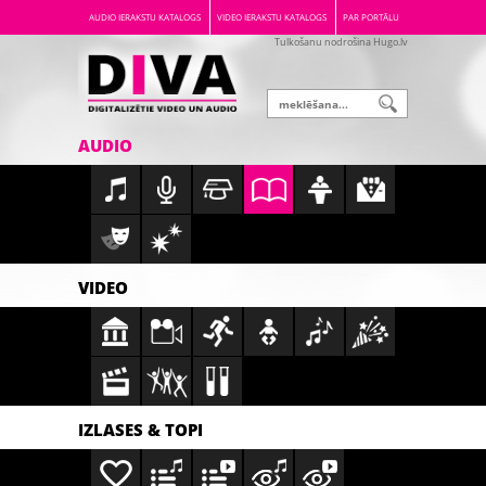
AUDIO IERAKSTU KATALOGS
VIDEO IERAKSTU KATALOGS
PAR PORTĀLU
Tulkošanu nodrošina Hugo.lv
AUDIO
VIDEO
IZLASES & TOPI