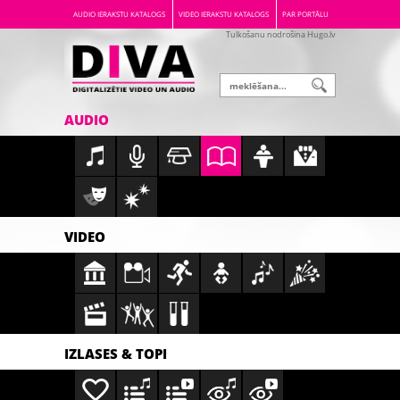
AUDIO IERAKSTU KATALOGS
VIDEO IERAKSTU KATALOGS
PAR PORTĀLU
Tulkošanu nodrošina Hugo.lv
AUDIO
VIDEO
IZLASES & TOPI