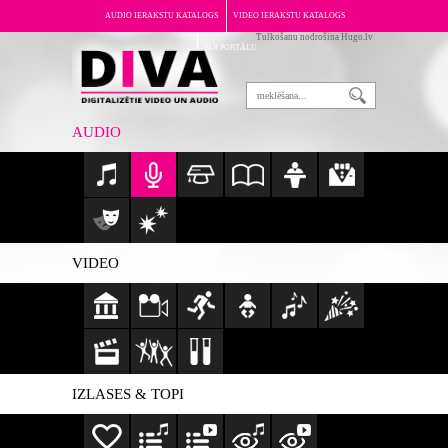
AUDIO IERAKSTU KATALOGS
VIDEO IERAKSTU KATALOGS
Tulkošanu nodrošina Hugo.lv
PAR PORTĀLU
AUDIO
VIDEO
IZLASES & TOPI