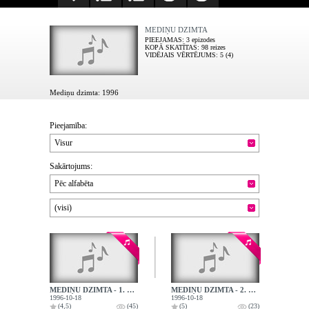
MEDIŅU DZIMTA
PIEEJAMAS
: 3 epizodes
KOPĀ SKATĪTAS
: 98 reizes
VIDĒJAIS VĒRTĒJUMS
: 5 (4)
Mediņu dzimta: 1996
Pieejamība:
Visur
Sakārtojums:
Pēc alfabēta
(visi)
MEDIŅU DZIMTA - 1. RAIDĪJUMS. MARIJAS MEDIŅAS UN JĒK. MEDIŅA ATMIŅAS, I. AUGUSTES ATMIŅAS PAR M.ME
MEDIŅU DZIMTA - 2. RAIDĪJUMS. M. MEDIŅAS ATMIŅAS PAR JĀZEPU UN JĒKABU MEDIŅIEM; D.ALBINAS SARUNA A
1996-10-18
1996-10-18
(4,5)
(45)
(5)
(23)