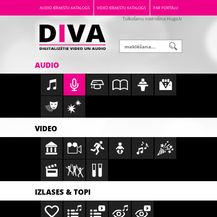
AUDIO IERAKSTU KATALOGS
VIDEO IERAKSTU KATALOGS
PAR PORTĀLU
Tulkošanu nodrošina Hugo.lv
AUDIO
VIDEO
IZLASES & TOPI