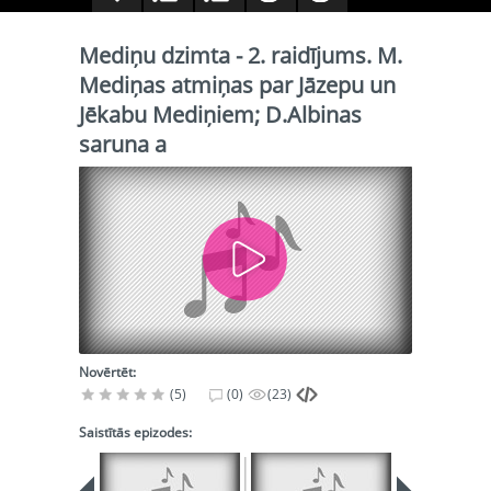
Mediņu dzimta - 2. raidījums. M.
Mediņas atmiņas par Jāzepu un
Jēkabu Mediņiem; D.Albinas
saruna a
Novērtēt:
(5)
(0)
(23)
Saistītās epizodes: