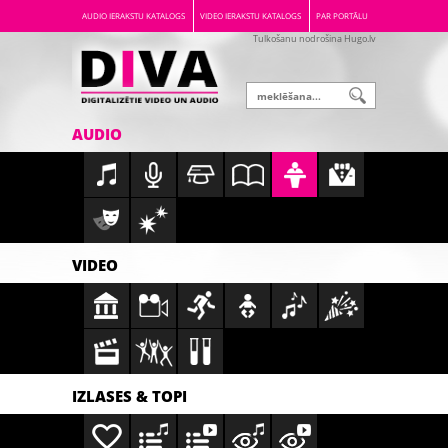
AUDIO IERAKSTU KATALOGS
VIDEO IERAKSTU KATALOGS
PAR PORTĀLU
Tulkošanu nodrošina Hugo.lv
AUDIO
VIDEO
IZLASES & TOPI