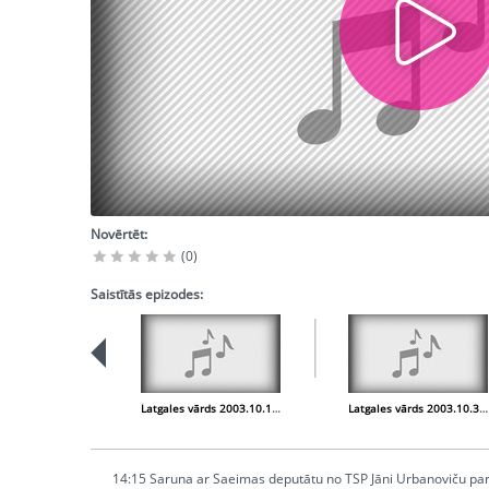
Novērtēt:
(0)
Saistītās epizodes:
Latgales vārds 2003.10.16. Novadu reforma. Pēterburgas muzikālās latviešu biedrības 100 gadi
Latgales vārds 2003.10.30. Par 2003. gada slapjo vasaru un zaudējumiem zemniekiem
14:15 Saruna ar Saeimas deputātu no TSP Jāni Urbanoviču par 