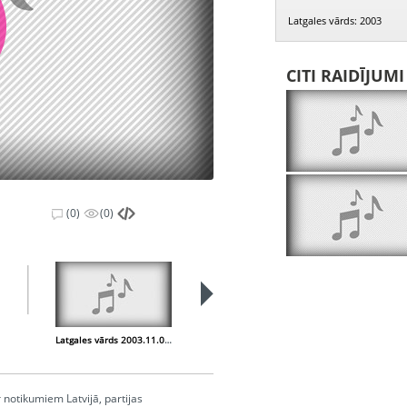
Latgales vārds: 2003
CITI RAIDĪJUM
(0)
(0)
Latgales vārds 2003.11.06. Antona Kūkoja gleznas. Grāmatas. Uzņēmēju izstāde Jēkabpilī
Latgales vārds 2003.11.13. Trešais Latvijas poļu saiets Rēzeknē. Andris Vējāns par Ojāru Vācieti
notikumiem Latvijā, partijas