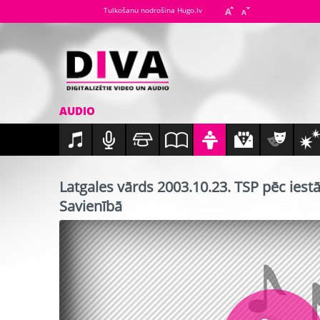
Tulkošanu nodrošina Hugo.lv
AUDIO
Latgales vārds 2003.10.23. TSP pēc iest
Savienībā