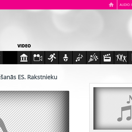
AUDIO 
VIDEO
āšanās ES. Rakstnieku