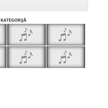
I KATEGORIJĀ
Latgales vārds 2003.11.20. Andris Vējāns par Ojāru Vācieti. Bērtulis Pizičs par Dailes teātri
Latgales vārds 2003.11.27. Par mūsdienu skolu, Latgali un politiku