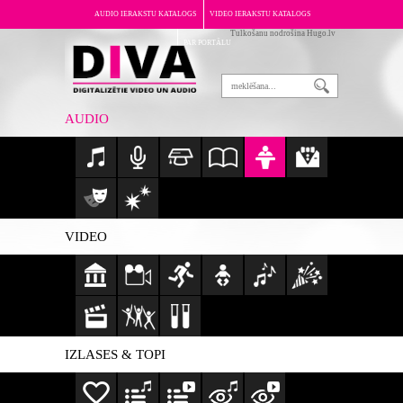
AUDIO IERAKSTU KATALOGS
VIDEO IERAKSTU KATALOGS
Tulkošanu nodrošina Hugo.lv
PAR PORTĀLU
AUDIO
VIDEO
IZLASES & TOPI