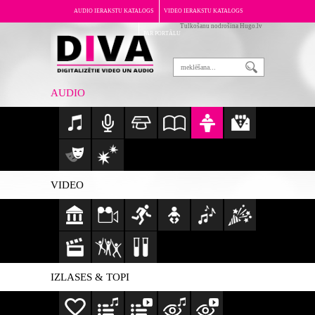
AUDIO IERAKSTU KATALOGS
VIDEO IERAKSTU KATALOGS
Tulkošanu nodrošina Hugo.lv
PAR PORTĀLU
AUDIO
VIDEO
IZLASES & TOPI