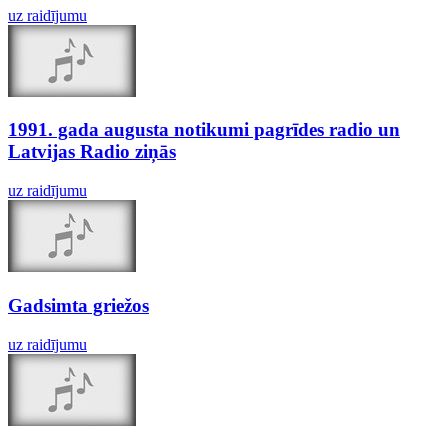
uz raidījumu
1991. gada augusta notikumi pagrīdes radio un
Latvijas Radio ziņās
uz raidījumu
Gadsimta griežos
uz raidījumu