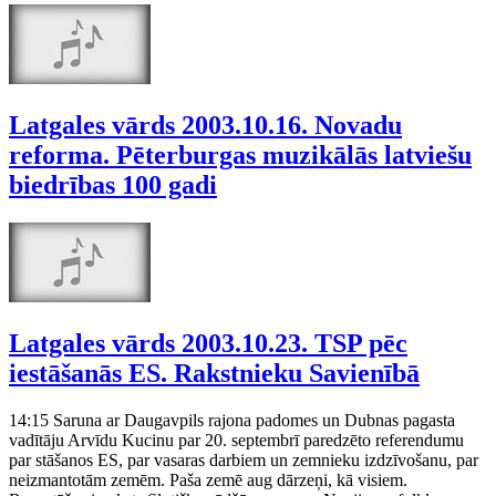
Latgales vārds 2003.10.16. Novadu
reforma. Pēterburgas muzikālās latviešu
biedrības 100 gadi
Latgales vārds 2003.10.23. TSP pēc
iestāšanās ES. Rakstnieku Savienībā
14:15 Saruna ar Daugavpils rajona padomes un Dubnas pagasta
vadītāju Arvīdu Kucinu par 20. septembrī paredzēto referendumu
par stāšanos ES, par vasaras darbiem un zemnieku izdzīvošanu, par
neizmantotām zemēm. Paša zemē aug dārzeņi, kā visiem.