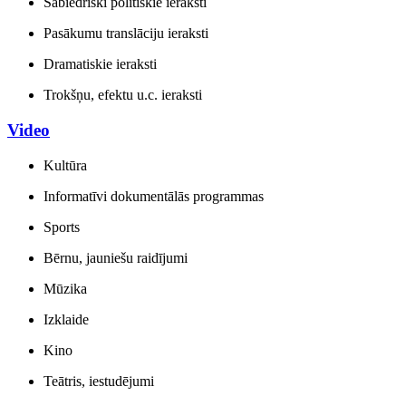
Sabiedriski politiskie ieraksti
Pasākumu translāciju ieraksti
Dramatiskie ieraksti
Trokšņu, efektu u.c. ieraksti
Video
Kultūra
Informatīvi dokumentālās programmas
Sports
Bērnu, jauniešu raidījumi
Mūzika
Izklaide
Kino
Teātris, iestudējumi