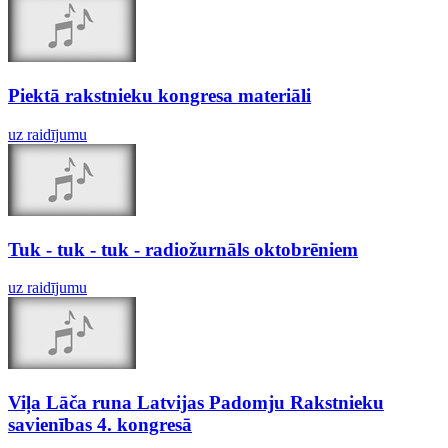
Piektā rakstnieku kongresa materiāli
uz raidījumu
Tuk - tuk - tuk - radiožurnāls oktobrēniem
uz raidījumu
Viļa Lāča runa Latvijas Padomju Rakstnieku
savienības 4. kongresā