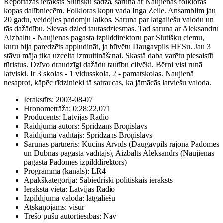
Reportāžas ieraksts Slutišķu sādžā, saruna ar Naujienas folkloras
kopas dalībniecēm. Folkloras kopu vada Inga Zeile. Ansamblim jau
20 gadu, veidojies padomju laikos. Saruna par latgaliešu valodu un
tās dažādību. Sievas dzied tautasdziesmas. Tad saruna ar Aleksandru
Aizbaltu - Naujienas pagasta izpilddirektoru par Slutišku ciemu,
kuru bija paredzēts appludināt, ja būvētu Daugavpils HESu. Jau 3
stāvu māja tika uzcelta izmuitināšanai. Skastā daba varētu piesaistīt
tūristus. Dzīvo draudzīgi dažādu tautību cilvēki. Bērni visi runā
latviski. Ir 3 skolas - 1 vidusskola, 2 - pamatskolas. Naujienā
nesaprot, kāpēc rīdzinieki tā satraucas, ka jāmācās latviešu valoda.
Ierakstīts:
2003-08-07
Hronometrāža:
0:28:22,071
Producents:
Latvijas Radio
Raidījuma autors:
Spridzāns Broņislavs
Raidījuma vadītājs:
Spridzāns Broņislavs
Sarunas partneris:
Kucins Arvīds (Daugavpils rajona Padomes
un Dubnas pagasta vadītājs), Aizbalts Aleksandrs (Naujienas
pagasta Padomes izpilddirektors)
Programma (kanāls):
LR4
Apakškategorija:
Sabiedriski politiskais ieraksts
Ieraksta vieta:
Latvijas Radio
Izpildījuma valoda:
latgaliešu
Atskaņojams:
visur
Trešo pušu autortiesības:
Nav