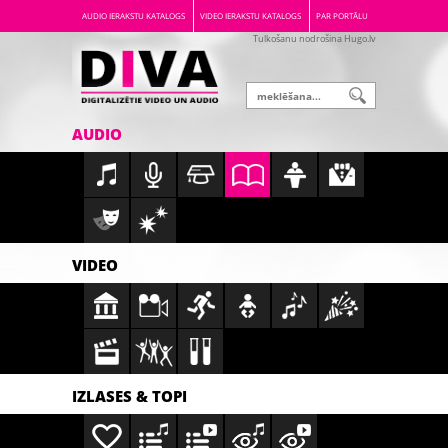
AUDIO IERAKSTU KATALOGS
VIDEO IERAKSTU KATALOGS
PAR PORTĀLU
Tulkošanu nodrošina Hugo.lv
AUDIO
VIDEO
IZLASES & TOPI