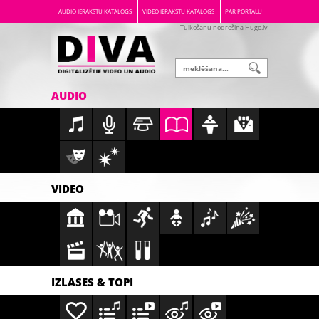
AUDIO IERAKSTU KATALOGS
VIDEO IERAKSTU KATALOGS
PAR PORTĀLU
Tulkošanu nodrošina Hugo.lv
AUDIO
VIDEO
IZLASES & TOPI