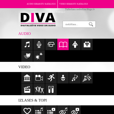
AUDIO IERAKSTU KATALOGS
VIDEO IERAKSTU KATALOGS
Tulkošanu nodrošina Hugo.lv
PAR PORTĀLU
AUDIO
VIDEO
IZLASES & TOPI