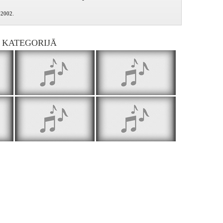
-2002.
I KATEGORIJĀ
Lai nāk Tava valstība 2002.05.12.
Lai nāk Tava valstība 2002.05.19.