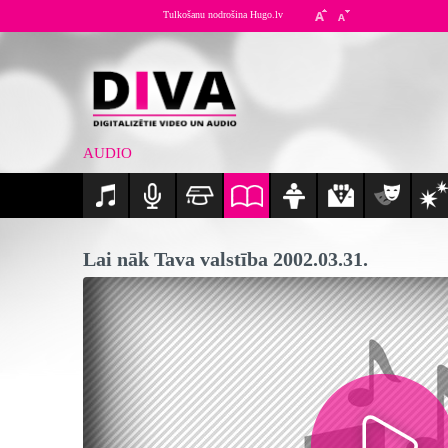
Tulkošanu nodrošina Hugo.lv
AUDIO
Lai nāk Tava valstība 2002.03.31.