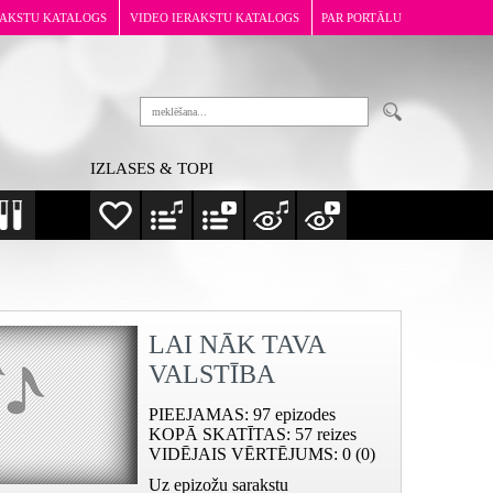
RAKSTU KATALOGS
VIDEO IERAKSTU KATALOGS
PAR PORTĀLU
IZLASES & TOPI
LAI NĀK TAVA
VALSTĪBA
PIEEJAMAS
: 97 epizodes
KOPĀ SKATĪTAS
: 57 reizes
VIDĒJAIS VĒRTĒJUMS
: 0 (0)
Uz epizožu sarakstu