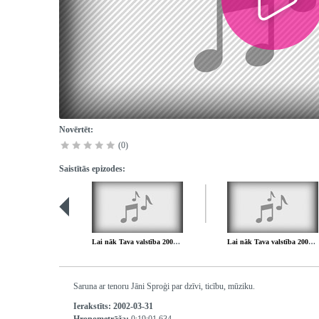
Novērtēt:
(0)
Saistītās epizodes:
Lai nāk Tava valstība 2002.03.24.
Lai nāk Tava valstība 2002.04.14.
Saruna ar tenoru Jāni Sproģi par dzīvi, ticību, mūziku.
Ierakstīts:
2002-03-31