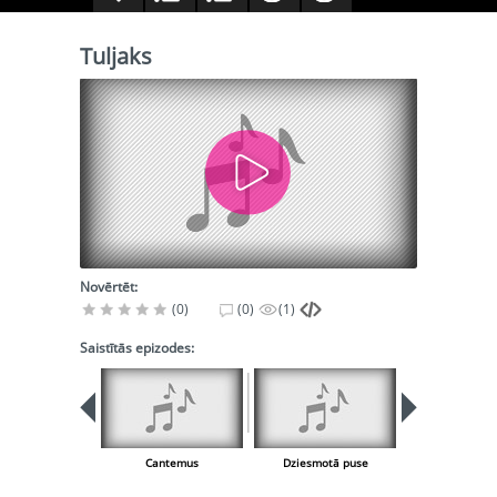
Tuljaks
Novērtēt:
(0)
(0)
(1)
Saistītās epizodes:
Cantemus
Dziesmotā puse
Uz priekšu, d