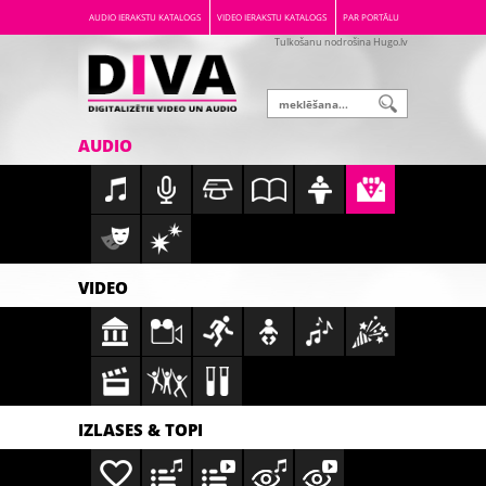
AUDIO IERAKSTU KATALOGS
VIDEO IERAKSTU KATALOGS
PAR PORTĀLU
Tulkošanu nodrošina Hugo.lv
AUDIO
VIDEO
IZLASES & TOPI