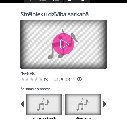
Strēlnieku dzīvība sarkanā
Novērtēt:
(5)
(0)
(22)
Saistītās epizodes:
Labs garastāvoklis
Mūsu zeme
Zeme rīb, tau