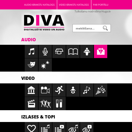
AUDIO IERAKSTU KATALOGS
VIDEO IERAKSTU KATALOGS
PAR PORTĀLU
Tulkošanu nodrošina Hugo.lv
AUDIO
VIDEO
IZLASES & TOPI