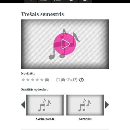
Trešais semestris
Novērtēt:
(0)
(0)
(12)
Saistītās epizodes:
Svētku parāde
Karnevāls
Labs garastā