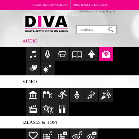
AUDIO IERAKSTU KATALOGS
VIDEO IERAKSTU KATALOGS
Tulkošanu nodrošina Hugo.lv
PAR PORTĀLU
AUDIO
VIDEO
IZLASES & TOPI