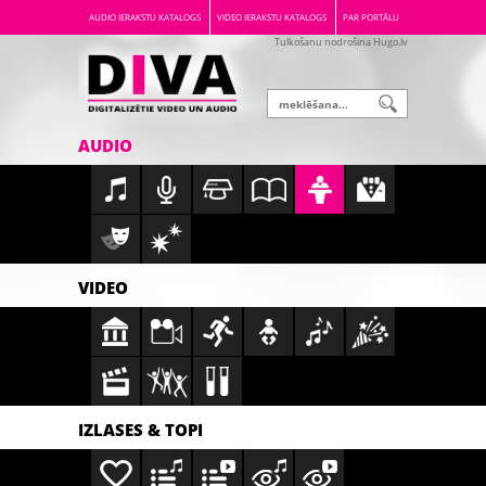
AUDIO IERAKSTU KATALOGS
VIDEO IERAKSTU KATALOGS
PAR PORTĀLU
Tulkošanu nodrošina Hugo.lv
AUDIO
VIDEO
IZLASES & TOPI