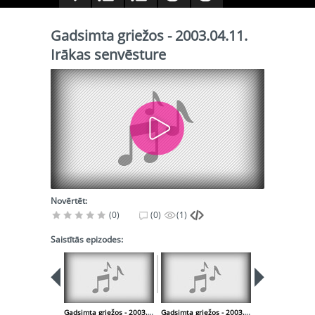
Gadsimta griežos - 2003.04.11.
Irākas senvēsture
Novērtēt:
(0)
(0)
(1)
Saistītās epizodes:
Gadsimta griežos - 2003.04.04 Stāsts par Tēvu tēvu Jāni Andersonu
Gadsimta griežos - 2003.05.02. Par kurdu vēsturi pasaulē un Latvijā