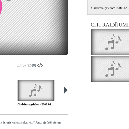
Gadsimta griežos: 2000.12.
CITI RAIDĪJUM
(0)
(0)
Gadsimta griežos - 2003.06.13. Par deportācijām 1941. g. 2003.06.13.
Gadsimta griežos - 2003.06.20. Par Jāņu svinēšanu tad un tagad. 2003.06.20.
rvēsturiskajiem sakariem? Andrejs Stērste un