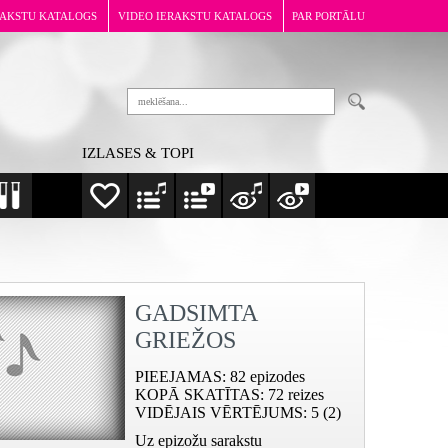
RAKSTU KATALOGS
VIDEO IERAKSTU KATALOGS
PAR PORTĀLU
IZLASES & TOPI
GADSIMTA
GRIEŽOS
PIEEJAMAS
: 82 epizodes
KOPĀ SKATĪTAS
: 72 reizes
VIDĒJAIS VĒRTĒJUMS
: 5 (2)
Uz epizožu sarakstu