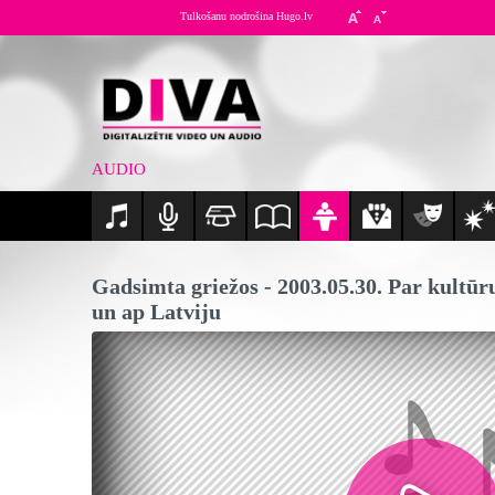
Tulkošanu nodrošina Hugo.lv
AUDIO
Gadsimta griežos - 2003.05.30. Par kultūru
un ap Latviju