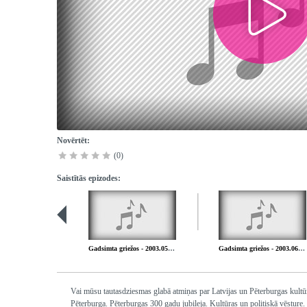
Novērtēt:
(0)
Saistītās epizodes:
Gadsimta griežos - 2003.05.23. Par bojā gājušajiem latviešiem PSRS 2003.05.23.
Gadsimta griežos - 2003.06.06. Par Latviju nacistiskās Vācijas okupācijas varā 2. pas. kara laikā
Vai mūsu tautasdziesmas glabā atmiņas par Latvijas un Pēterburgas kultū
Pēterburga. Pēterburgas 300 gadu jubileja. Kultūras un politiskā vēsture.