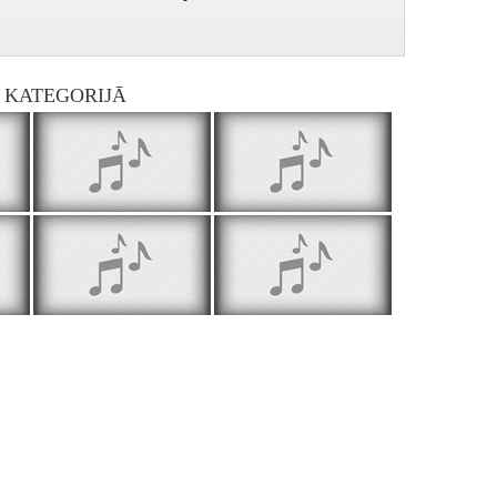
I KATEGORIJĀ
Gadsimta griežos - 2003.06.27. Par Okupācijas muzeju 2003.06.27.
Gadsimta griežos - 2003.07.04. Par Kara muzeju 2003.07.04.