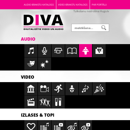
AUDIO IERAKSTU KATALOGS
VIDEO IERAKSTU KATALOGS
PAR PORTĀLU
Tulkošanu nodrošina Hugo.lv
AUDIO
VIDEO
IZLASES & TOPI