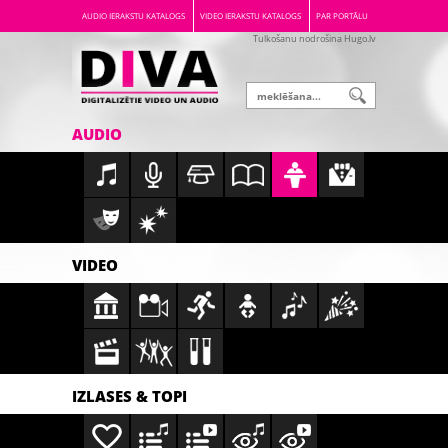
AUDIO IERAKSTU KATALOGS
VIDEO IERAKSTU KATALOGS
PAR PORTĀLU
Tulkošanu nodrošina Hugo.lv
AUDIO
VIDEO
IZLASES & TOPI