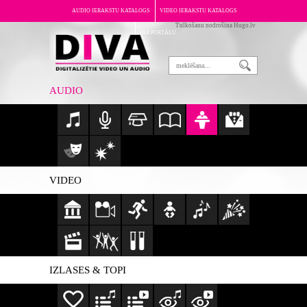
AUDIO IERAKSTU KATALOGS
VIDEO IERAKSTU KATALOGS
Tulkošanu nodrošina Hugo.lv
PAR PORTĀLU
AUDIO
VIDEO
IZLASES & TOPI