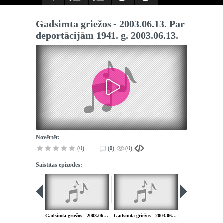
Gadsimta griežos - 2003.06.13. Par
deportācijām 1941. g. 2003.06.13.
Novērtēt:
(0)
(0)
(0)
Saistītās epizodes:
Gadsimta griežos - 2003.06.06. Par Latviju nacistiskās Vācijas okupācijas varā 2. pas. kara laikā
Gadsimta griežos - 2003.06.20. Par Jāņu svinēšanu tad un tagad. 2003.06.20.