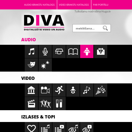
AUDIO IERAKSTU KATALOGS
VIDEO IERAKSTU KATALOGS
PAR PORTĀLU
Tulkošanu nodrošina Hugo.lv
AUDIO
VIDEO
IZLASES & TOPI