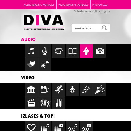
AUDIO IERAKSTU KATALOGS
VIDEO IERAKSTU KATALOGS
PAR PORTĀLU
Tulkošanu nodrošina Hugo.lv
AUDIO
VIDEO
IZLASES & TOPI