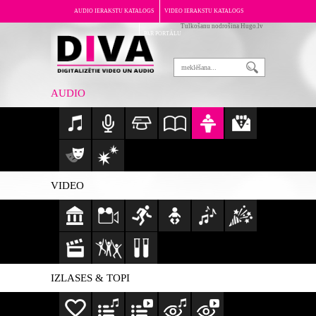
AUDIO IERAKSTU KATALOGS
VIDEO IERAKSTU KATALOGS
Tulkošanu nodrošina Hugo.lv
PAR PORTĀLU
AUDIO
VIDEO
IZLASES & TOPI