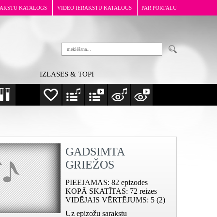
RAKSTU KATALOGS
VIDEO IERAKSTU KATALOGS
PAR PORTĀLU
IZLASES & TOPI
GADSIMTA
GRIEŽOS
PIEEJAMAS
: 82 epizodes
KOPĀ SKATĪTAS
: 72 reizes
VIDĒJAIS VĒRTĒJUMS
: 5 (2)
Uz epizožu sarakstu