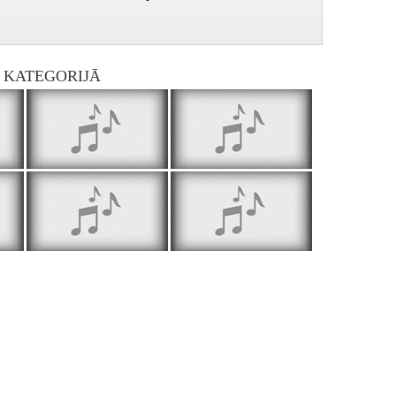
I KATEGORIJĀ
Gadsimta griežos - 2003.01.10. Latvijas politiski represēto biedrības
Gadsimta griežos - 2003.01.17. Barikāžu laiks Lietuvā un Latvijā