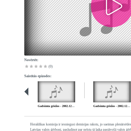
Novērtēt:
(0)
Saistītās epizodes:
Gadsimta griežos - 2002.12.06. Nacionālo partizānu pretestības kustība 2002.12.06.
Gadsimta griežos - 2002.12.20. Latvijas - Krievijas robežas izveide 2002.12.20.
Heraldikas komisija ir iesniegusi demisijas rakstu, jo saeimas plenārsēd
Latvijas valsts ģērboni, pasludinot par neīstu tā laika pastāvošā valsts ģ