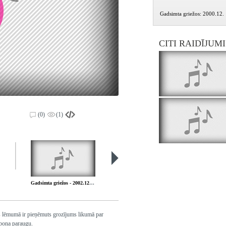
Gadsimta griežos: 2000.12.
CITI RAIDĪJUM
(0)
(1)
Gadsimta griežos - 2002.12.27. Vairāku 2002. gada sižetu apvienojums 2002.12.27.
Gadsimta griežos - 2003.01.03. Par Vašingtonas sūtniecības arhīvu
es lēmumā ir pieņēmuts grozījums likumā par
ērboņa paraugu.