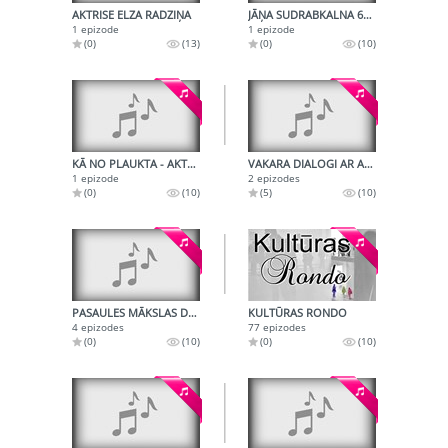
AKTRISE ELZA RADZIŅA
JĀŅA SUDRABKALNA 60. DZIMŠANAS DIENAS RAIDĪJUMS
1 epizode
1 epizode
(0)
(13)
(0)
(10)
KĀ NO PLAUKTA - AKTRISE VIJA ARTMANE
VAKARA DIALOGI AR AKTIERI JĀNI KUBILI
1 epizode
2 epizodes
(0)
(10)
(5)
(10)
PASAULES MĀKSLAS DIŽGARI
KULTŪRAS RONDO
4 epizodes
77 epizodes
(0)
(10)
(0)
(10)