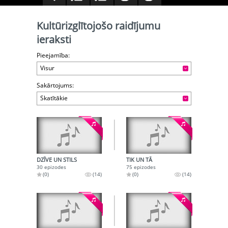
Kultūrizglītojošo raidījumu
ieraksti
Pieejamība:
Visur
Sakārtojums:
Skatītākie
DZĪVE UN STILS
TIK UN TĀ
30 epizodes
75 epizodes
(0)
(14)
(0)
(14)