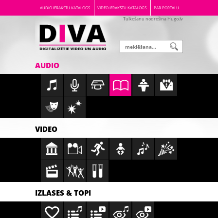
AUDIO IERAKSTU KATALOGS
VIDEO IERAKSTU KATALOGS
PAR PORTĀLU
Tulkošanu nodrošina Hugo.lv
AUDIO
VIDEO
IZLASES & TOPI