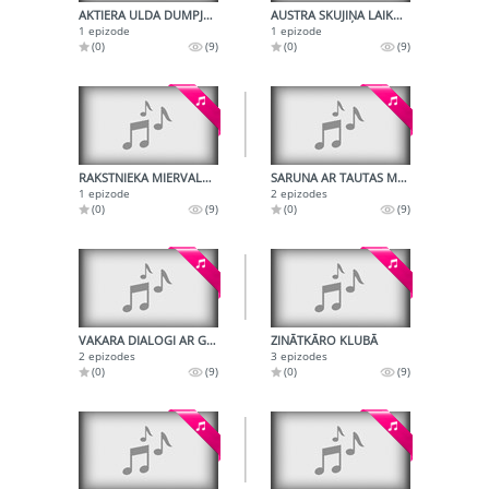
AKTIERA ULDA DUMPJA DAIĻRADE
AUSTRA SKUJIŅA LAIKABIEDRU ATMIŅĀS
1 epizode
1 epizode
(0)
(9)
(0)
(9)
RAKSTNIEKA MIERVALDA BIRZES DRAMATURĢIJA
SARUNA AR TAUTAS MĀKSLINIECI MAIJU TABAKU
1 epizode
2 epizodes
(0)
(9)
(0)
(9)
VAKARA DIALOGI AR GUNĀRU CILINSKI
ZINĀTKĀRO KLUBĀ
2 epizodes
3 epizodes
(0)
(9)
(0)
(9)