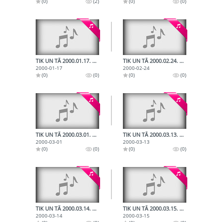
(0)
(2)
(0)
(0)
TIK UN TĀ 2000.01.17. LATVIEŠU VALODAS LIETOŠANA AKADĒMISKAJĀ VIDĒ. 2000.01.17.
TIK UN TĀ 2000.02.24. PAR LATVIEŠU VALODAS PIESĀRŅOJUMIEM. 2000.02.24.
2000-01-17
2000-02-24
(0)
(0)
(0)
(0)
TIK UN TĀ 2000.03.01. PAR GRIPU UN TĀS KOMPLIKĀCIJĀM. 2000.03.01.
TIK UN TĀ 2000.03.13. PAR SVEŠVĀRDIEM UN LATVIEŠU VALODAS TERMINOLOĢIJU 2000.03.13.
2000-03-01
2000-03-13
(0)
(0)
(0)
(0)
TIK UN TĀ 2000.03.14. PAR RADOŠO SKOLOTĀJU KURSU NOMETNĒM VAIDAVĀ. 2000.03.14.
TIK UN TĀ 2000.03.15. BALTIJAS JŪRAS VALSTU JAUNATNES FESTIVĀLS 2000.03.15.
2000-03-14
2000-03-15