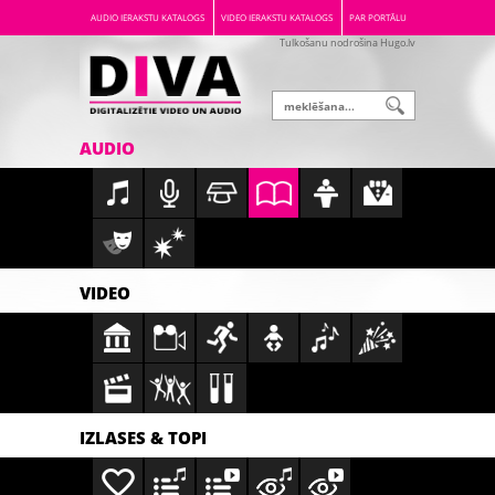
AUDIO IERAKSTU KATALOGS
VIDEO IERAKSTU KATALOGS
PAR PORTĀLU
Tulkošanu nodrošina Hugo.lv
AUDIO
VIDEO
IZLASES & TOPI