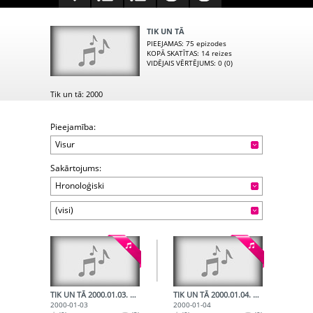
TIK UN TĀ
PIEEJAMAS
: 75 epizodes
KOPĀ SKATĪTAS
: 14 reizes
VIDĒJAIS VĒRTĒJUMS
: 0 (0)
Tik un tā: 2000
Pieejamība:
Visur
Sakārtojums:
Hronoloģiski
(visi)
TIK UN TĀ 2000.01.03. PAR LATVIEŠU VALODU 2000.01.03.
TIK UN TĀ 2000.01.04. RĪGAS PAŠVALDĪBAS IZGLĪTĪBAS PLĀNA KĀRTĪBA 2000.01.04.
2000-01-03
2000-01-04