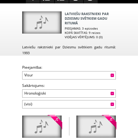
LATVIEŠU RAKSTNIEKI PAR
DZIESMU SVĒTKIEM GADU
RITUMĀ
PIEEJAMAS
: 3 epizodes
KOPĀ SKATĪTAS
: 9 reizes
VIDĒJAIS VĒRTĒJUMS
: 0 (0)
Latviešu rakstnieki par Dziesmu svētkiem gadu ritumā:
1993
Pieejamība:
Visur
Sakārtojums:
Hronoloģiski
(visi)