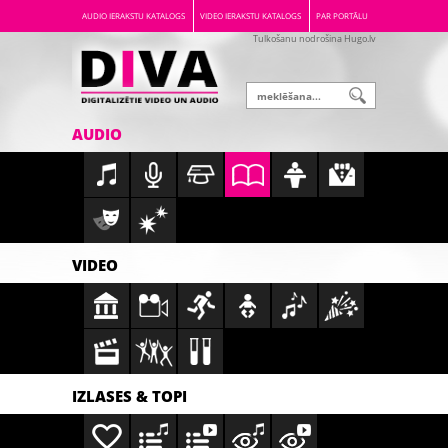
AUDIO IERAKSTU KATALOGS
VIDEO IERAKSTU KATALOGS
PAR PORTĀLU
Tulkošanu nodrošina Hugo.lv
AUDIO
VIDEO
IZLASES & TOPI