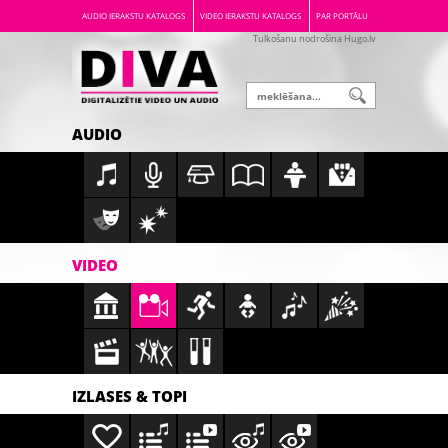
AUDIO IERAKSTU KATALOGS
VIDEO IERAKSTU KATALOGS
PAR PORTĀLU
Tulkošanu nodrošina Hugo.lv
AUDIO
VIDEO
IZLASES & TOPI