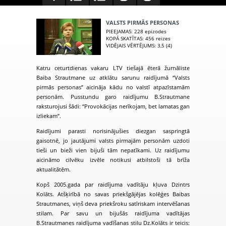
VALSTS PIRMĀS PERSONAS
PIEEJAMAS
: 228 epizodes
KOPĀ SKATĪTAS
: 456 reizes
VIDĒJAIS VĒRTĒJUMS
: 3,5 (4)
Katru ceturtdienas vakaru LTV tiešajā ēterā žurnāliste
Baiba Strautmane uz atklātu sarunu raidījumā “Valsts
pirmās personas” aicināja kādu no valstī atpazīstamām
personām. Pusstundu garo raidījumu B.Strautmane
raksturojusi šādi: “Provokācijas nerīkojam, bet lamatas gan
izliekam”.
Raidījumi parasti norisinājušies diezgan saspringtā
gaisotnē, jo jautājumi valsts pirmajām personām uzdoti
tieši un bieži vien bijuši tām nepatīkami. Uz raidījumu
aicināmo cilvēku izvēle notikusi atbilstoši tā brīža
aktualitātēm.
Kopš 2005.gada par raidījuma vadītāju kļuva Dzintrs
Kolāts. Atšķirībā no savas priekšgājējas kolēģes Baibas
Strautmanes, viņš deva priekšroku satīriskam intervēšanas
stilam.
Par savu un bijušās raidījuma vadītājas
B.Strautmanes raidījuma vadīšanas stilu Dz.Kolāts ir teicis: