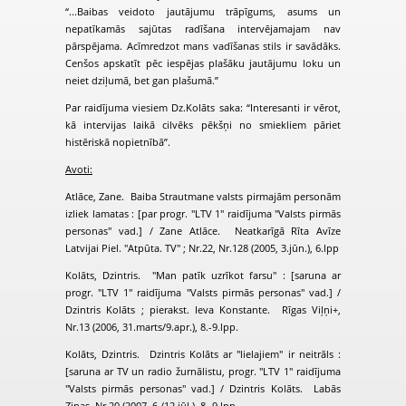
“...Baibas veidoto jautājumu trāpīgums, asums un
nepatīkamās sajūtas radīšana intervējamajam nav
pārspējama. Acīmredzot mans vadīšanas stils ir savādāks.
Cenšos apskatīt pēc iespējas plašāku jautājumu loku un
neiet dziļumā, bet gan plašumā.”
Par raidījuma viesiem Dz.Kolāts saka: “Interesanti ir vērot,
kā intervijas laikā cilvēks pēkšņi no smiekliem pāriet
histēriskā nopietnībā”.
Avoti:
Atlāce, Zane. Baiba Strautmane valsts pirmajām personām
izliek lamatas : [par progr. "LTV 1" raidījuma "Valsts pirmās
personas" vad.] / Zane Atlāce. Neatkarīgā Rīta Avīze
Latvijai Piel. "Atpūta. TV" ; Nr.22, Nr.128 (2005, 3.jūn.), 6.lpp
Kolāts, Dzintris. "Man patīk uzrīkot farsu" : [saruna ar
progr. "LTV 1" raidījuma "Valsts pirmās personas" vad.] /
Dzintris Kolāts ; pierakst. Ieva Konstante. Rīgas Viļņi+,
Nr.13 (2006, 31.marts/9.apr.), 8.-9.lpp.
Kolāts, Dzintris. Dzintris Kolāts ar "lielajiem" ir neitrāls :
[saruna ar TV un radio žurnālistu, progr. "LTV 1" raidījuma
"Valsts pirmās personas" vad.] / Dzintris Kolāts. Labās
Ziņas, Nr.20 (2007, 6./12.jūl.), 8.-9.lpp.