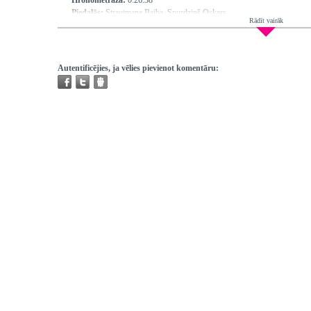
Hronometrāža:
0:26:38
Piedalās:
Strautmane Baiba, Spurdziņš Oskars
Rādīt vairāk
Producents:
Ķenava Vija
Režisors:
Zariņš Jānis
Atskaņojams:
visur
Trešo pušu autortiesības:
Nav
Autentificējies, ja vēlies pievienot komentāru: