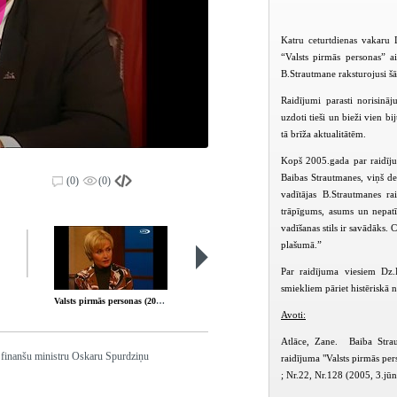
Katru ceturtdienas vakaru 
“Valsts pirmās personas” a
B.Strautmane raksturojusi šā
Raidījumi parasti norisinā
uzdoti tieši un bieži vien b
tā brīža aktualitātēm.
Kopš 2005.gada par raidījum
Baibas Strautmanes, viņš de
(0)
(0)
vadītājas B.Strautmanes ra
trāpīgums, asums un nepat
vadīšanas stils ir savādāks.
plašumā.”
Par raidījuma viesiem Dz.K
smiekliem pāriet histēriskā 
Valsts pirmās personas (2004-10-28)
Valsts pirmās personas (2004-11-04)
Avoti:
Atlāce, Zane. Baiba Strau
s finanšu ministru Oskaru Spurdziņu
raidījuma "Valsts pirmās per
; Nr.22, Nr.128 (2005, 3.jūn