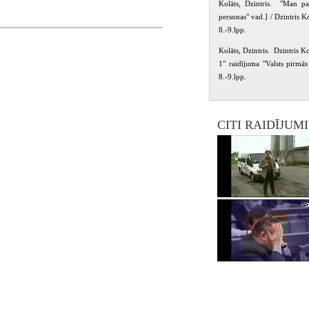
Kolāts, Dzintris. "Man pat
personas" vad.] / Dzintris K
8.-9.lpp.
Kolāts, Dzintris. Dzintris Ko
1" raidījuma "Valsts pirmās
8.-9.lpp.
CITI RAIDĪJUM