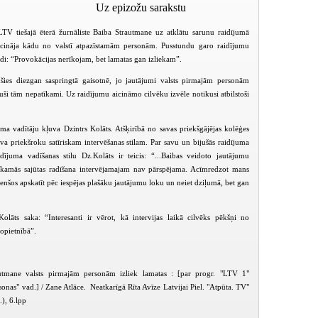
Uz epizožu sarakstu
LTV tiešajā ēterā žurnāliste Baiba Strautmane uz atklātu sarunu raidījumā
icināja kādu no valstī atpazīstamām personām. Pusstundu garo raidījumu
di: “Provokācijas nerīkojam, bet lamatas gan izliekam”.
jušies diezgan saspringtā gaisotnē, jo jautājumi valsts pirmajām personām
ijuši tām nepatīkami. Uz raidījumu aicināmo cilvēku izvēle notikusi atbilstoši
a vadītāju kļuva Dzintrs Kolāts. Atšķirībā no savas priekšgājējas kolēģes
va priekšroku satīriskam intervēšanas stilam.
Par savu un bijušās raidījuma
idījuma vadīšanas stilu Dz.Kolāts ir teicis: “...Baibas veidoto jautājumu
īkamās sajūtas radīšana intervējamajam nav pārspējama. Acīmredzot mans
 Cenšos apskatīt pēc iespējas plašāku jautājumu loku un neiet dziļumā, bet gan
olāts saka: “Interesanti ir vērot, kā intervijas laikā cilvēks pēkšņi no
nopietnībā”.
Valsts pirmās personas (2004-11-11)
Valsts pirmās personas (2004-11-25)
tmane valsts pirmajām personām izliek lamatas : [par progr. "LTV 1"
sonas" vad.] / Zane Atlāce. Neatkarīgā Rīta Avīze Latvijai Piel. "Atpūta. TV"
.), 6.lpp