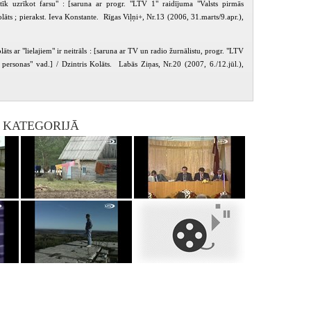
īk uzrīkot farsu" : [saruna ar progr. "LTV 1" raidījuma "Valsts pirmās
olāts ; pierakst. Ieva Konstante. Rīgas Viļņi+, Nr.13 (2006, 31.marts/9.apr.),
lāts ar "lielajiem" ir neitrāls : [saruna ar TV un radio žurnālistu, progr. "LTV
 personas" vad.] / Dzintris Kolāts. Labās Ziņas, Nr.20 (2007, 6./12.jūl.),
I KATEGORIJĀ