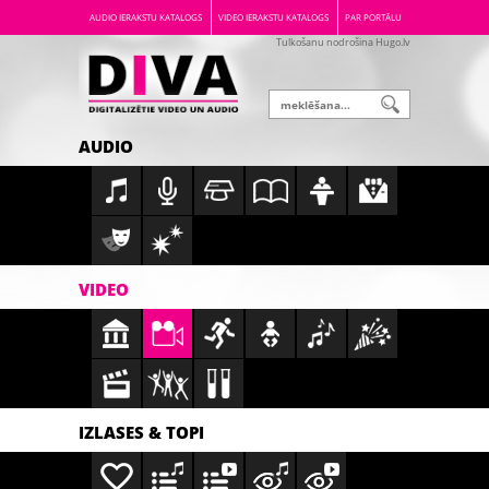
AUDIO IERAKSTU KATALOGS
VIDEO IERAKSTU KATALOGS
PAR PORTĀLU
Tulkošanu nodrošina Hugo.lv
AUDIO
VIDEO
IZLASES & TOPI