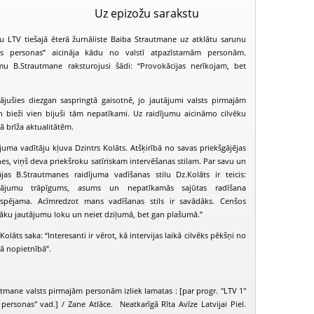
Uz epizožu sarakstu
u LTV tiešajā ēterā žurnāliste Baiba Strautmane uz atklātu sarunu
ās personas” aicināja kādu no valstī atpazīstamām personām.
u B.Strautmane raksturojusi šādi: “Provokācijas nerīkojam, bet
nājušies diezgan saspringtā gaisotnē, jo jautājumi valsts pirmajām
n bieži vien bijuši tām nepatīkami. Uz raidījumu aicināmo cilvēku
tā brīža aktualitātēm.
uma vadītāju kļuva Dzintrs Kolāts. Atšķirībā no savas priekšgājējas
es, viņš deva priekšroku satīriskam intervēšanas stilam.
Par savu un
ājas B.Strautmanes raidījuma vadīšanas stilu Dz.Kolāts ir teicis:
autājumu trāpīgums, asums un nepatīkamās sajūtas radīšana
spējama. Acīmredzot mans vadīšanas stils ir savādāks. Cenšos
ašāku jautājumu loku un neiet dziļumā, bet gan plašumā.”
olāts saka: “Interesanti ir vērot, kā intervijas laikā cilvēks pēkšņi no
Valsts pirmās personas (2008-11-06)
Valsts pirmās personas (2008-11-13)
kā nopietnībā”.
tmane valsts pirmajām personām izliek lamatas : [par progr. "LTV 1"
personas" vad.] / Zane Atlāce. Neatkarīgā Rīta Avīze Latvijai Piel.