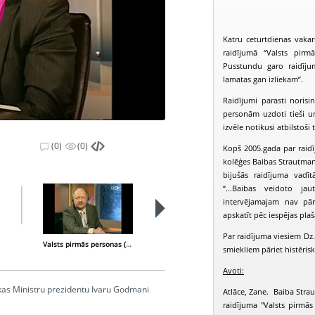
Katru ceturtdienas vakar
raidījumā “Valsts pirm
Pusstundu garo raidījum
lamatas gan izliekam”.
Raidījumi parasti norisi
personām uzdoti tieši u
izvēle notikusi atbilstoši 
(0)
(0)
Kopš 2005.gada par raidīj
kolēģes Baibas Strautman
bijušās raidījuma vadīt
“...Baibas veidoto j
intervējamajam nav pār
apskatīt pēc iespējas pl
Par raidījuma viesiem Dz.K
Valsts pirmās personas (2008-10-17)
Valsts pirmās personas (2008-10-30)
smiekliem pāriet histēris
Avoti:
likas Ministru prezidentu Ivaru Godmani
Atlāce, Zane. Baiba Strau
raidījuma "Valsts pirmās 