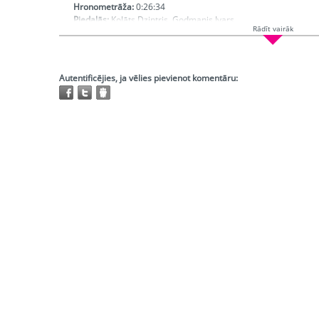
Hronometrāža:
0:26:34
Piedalās:
Kolāts Dzintris, Godmanis Ivars
Rādīt vairāk
Producents:
Ķenava Vija
Režisors:
Smaļinskis Normunds
Atskaņojams:
visur
Trešo pušu autortiesības:
Nav
Autentificējies, ja vēlies pievienot komentāru: