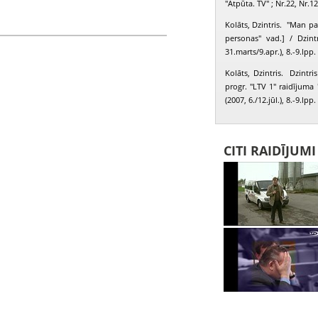
"Atpūta. TV" ; Nr.22, Nr.12
Kolāts, Dzintris. "Man pat
personas" vad.] / Dzint
31.marts/9.apr.), 8.-9.lpp.
Kolāts, Dzintris. Dzintris
progr. "LTV 1" raidījuma 
(2007, 6./12.jūl.), 8.-9.lpp.
CITI RAIDĪJUM