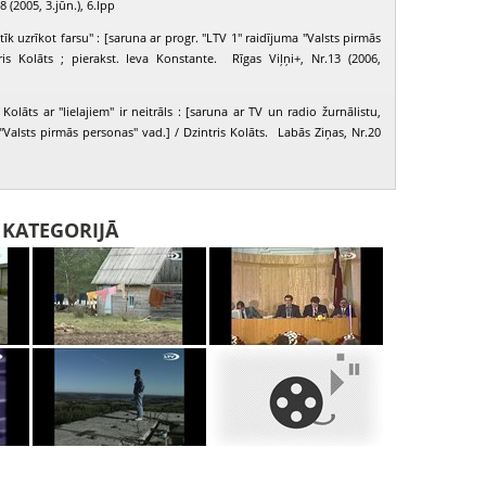
8 (2005, 3.jūn.), 6.lpp
īk uzrīkot farsu" : [saruna ar progr. "LTV 1" raidījuma "Valsts pirmās
ris Kolāts ; pierakst. Ieva Konstante. Rīgas Viļņi+, Nr.13 (2006,
 Kolāts ar "lielajiem" ir neitrāls : [saruna ar TV un radio žurnālistu,
"Valsts pirmās personas" vad.] / Dzintris Kolāts. Labās Ziņas, Nr.20
I KATEGORIJĀ