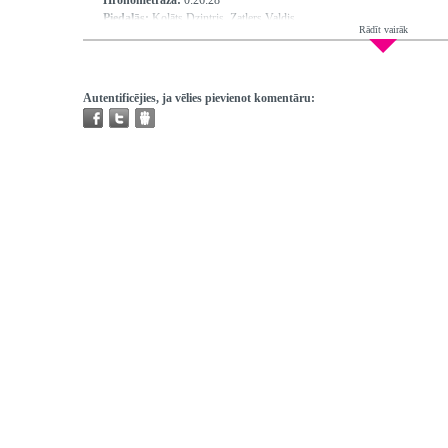
Hronometrāža:
0:26:28
Piedalās:
Kolāts Dzintris, Zatlers Valdis
Rādīt vairāk
Producents:
Ķenava Vija
Režisors:
Smaļinskis Normunds
Atskaņojams:
visur
Trešo pušu autortiesības:
Nav
Autentificējies, ja vēlies pievienot komentāru: