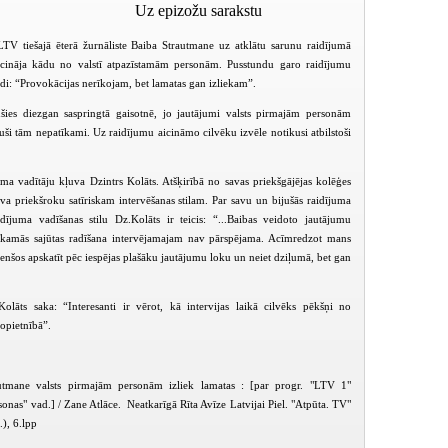
Uz epizožu sarakstu
LTV tiešajā ēterā žurnāliste Baiba Strautmane uz atklātu sarunu raidījumā
icināja kādu no valstī atpazīstamām personām. Pusstundu garo raidījumu
di: “Provokācijas nerīkojam, bet lamatas gan izliekam”.
jušies diezgan saspringtā gaisotnē, jo jautājumi valsts pirmajām personām
ijuši tām nepatīkami. Uz raidījumu aicināmo cilvēku izvēle notikusi atbilstoši
a vadītāju kļuva Dzintrs Kolāts. Atšķirībā no savas priekšgājējas kolēģes
va priekšroku satīriskam intervēšanas stilam.
Par savu un bijušās raidījuma
idījuma vadīšanas stilu Dz.Kolāts ir teicis: “...Baibas veidoto jautājumu
īkamās sajūtas radīšana intervējamajam nav pārspējama. Acīmredzot mans
 Cenšos apskatīt pēc iespējas plašāku jautājumu loku un neiet dziļumā, bet gan
olāts saka: “Interesanti ir vērot, kā intervijas laikā cilvēks pēkšņi no
nopietnībā”.
Valsts pirmās personas (2008-12-04)
Valsts pirmās personas (2008-12-18)
tmane valsts pirmajām personām izliek lamatas : [par progr. "LTV 1"
sonas" vad.] / Zane Atlāce. Neatkarīgā Rīta Avīze Latvijai Piel. "Atpūta. TV"
.), 6.lpp