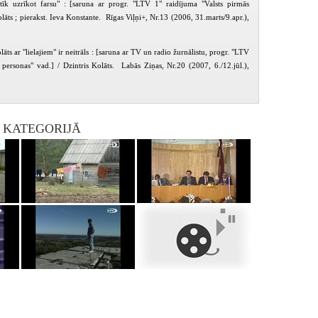
īk uzrīkot farsu" : [saruna ar progr. "LTV 1" raidījuma "Valsts pirmās
olāts ; pierakst. Ieva Konstante. Rīgas Viļņi+, Nr.13 (2006, 31.marts/9.apr.),
lāts ar "lielajiem" ir neitrāls : [saruna ar TV un radio žurnālistu, progr. "LTV
 personas" vad.] / Dzintris Kolāts. Labās Ziņas, Nr.20 (2007, 6./12.jūl.),
I KATEGORIJĀ