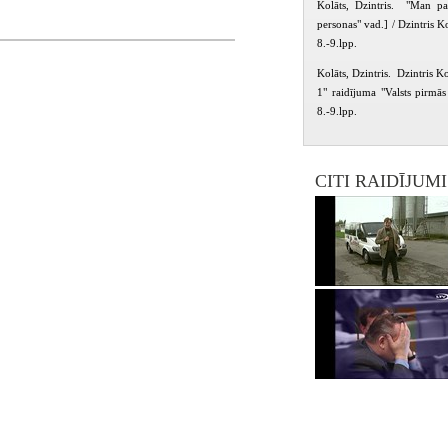
Kolāts, Dzintris. "Man pat
personas" vad.] / Dzintris K
8.-9.lpp.
Kolāts, Dzintris. Dzintris Ko
1" raidījuma "Valsts pirmās
8.-9.lpp.
CITI RAIDĪJUM