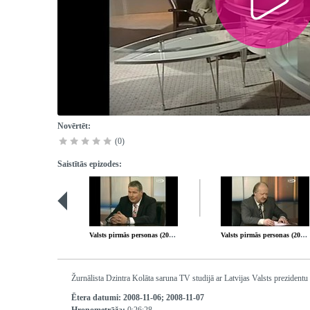
Novērtēt:
(0)
Saistītās epizodes:
Valsts pirmās personas (2008-10-30)
Valsts pirmās personas (2008-11-13)
Žurnālista Dzintra Kolāta saruna TV studijā ar Latvijas Valsts prezidentu
Ētera datumi:
2008-11-06; 2008-11-07