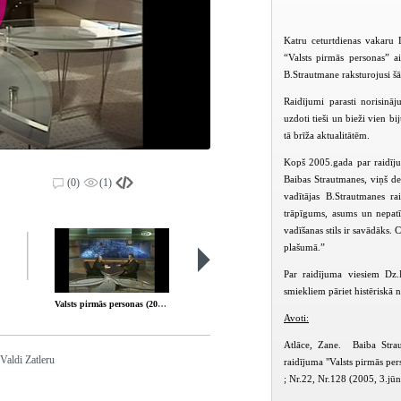
Katru ceturtdienas vakaru 
“Valsts pirmās personas” a
B.Strautmane raksturojusi šā
Raidījumi parasti norisinā
uzdoti tieši un bieži vien b
tā brīža aktualitātēm.
Kopš 2005.gada par raidījum
Baibas Strautmanes, viņš de
(0)
(1)
vadītājas B.Strautmanes ra
trāpīgums, asums un nepat
vadīšanas stils ir savādāks.
plašumā.”
Par raidījuma viesiem Dz.K
smiekliem pāriet histēriskā 
Valsts pirmās personas (2008-11-20)
Valsts pirmās personas (2008-11-27)
Avoti:
Atlāce, Zane. Baiba Strau
 Valdi Zatleru
raidījuma "Valsts pirmās per
; Nr.22, Nr.128 (2005, 3.jūn