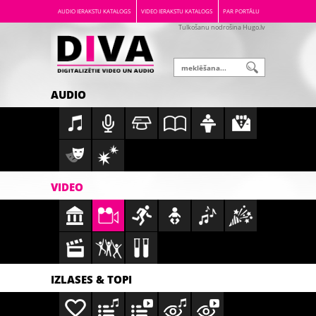
AUDIO IERAKSTU KATALOGS
VIDEO IERAKSTU KATALOGS
PAR PORTĀLU
Tulkošanu nodrošina Hugo.lv
AUDIO
VIDEO
IZLASES & TOPI