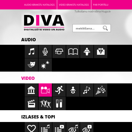
AUDIO IERAKSTU KATALOGS
VIDEO IERAKSTU KATALOGS
PAR PORTĀLU
Tulkošanu nodrošina Hugo.lv
AUDIO
VIDEO
IZLASES & TOPI