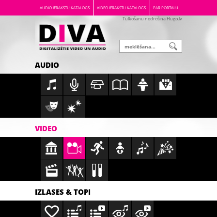
AUDIO IERAKSTU KATALOGS
VIDEO IERAKSTU KATALOGS
PAR PORTĀLU
Tulkošanu nodrošina Hugo.lv
AUDIO
VIDEO
IZLASES & TOPI