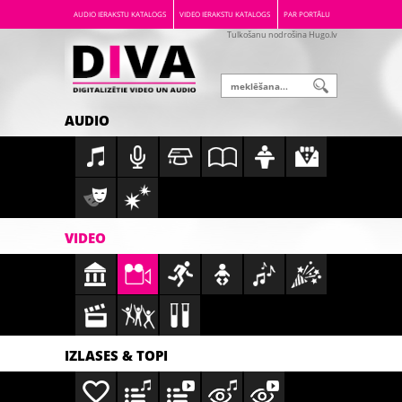
AUDIO IERAKSTU KATALOGS
VIDEO IERAKSTU KATALOGS
PAR PORTĀLU
Tulkošanu nodrošina Hugo.lv
AUDIO
VIDEO
IZLASES & TOPI