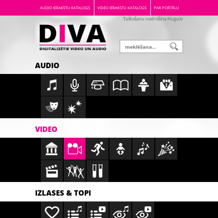
AUDIO IERAKSTU KATALOGS
VIDEO IERAKSTU KATALOGS
PAR PORTĀLU
Tulkošanu nodrošina Hugo.lv
AUDIO
VIDEO
IZLASES & TOPI