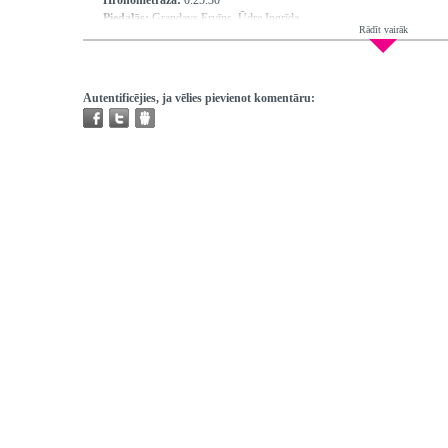
Hronometrāža:
0:25:30
Piedalās:
Grandavs Ervīns, Ūdre Ingrīda
Rādīt vairāk
Producents:
Ķenava Vija
Režisors:
Zariņš Jānis, Rubīns Roberts
Atskaņojams:
visur
Trešo pušu autortiesības:
Nav
Autentificējies, ja vēlies pievienot komentāru: