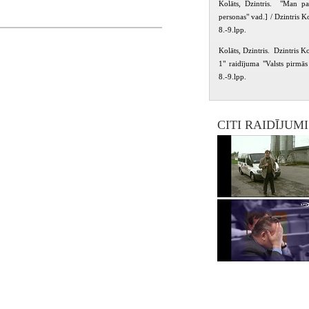
Kolāts, Dzintris. "Man pat
personas" vad.] / Dzintris K
8.-9.lpp.
Kolāts, Dzintris. Dzintris Ko
1" raidījuma "Valsts pirmās
8.-9.lpp.
CITI RAIDĪJUM