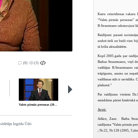
Katru ceturtdienas vakaru 
“Valsts pirmās personas” a
B.Strautmane raksturojusi šā
Raidījumi parasti norisinā
uzdoti tieši un bieži vien b
tā brīža aktualitātēm.
Kopš 2005.gada par raidījum
Baibas Strautmanes, viņš de
(0)
(3)
vadītājas B.Strautmanes ra
trāpīgums, asums un nepat
vadīšanas stils ir savādāks.
plašumā.”
Par raidījuma viesiem Dz.K
smiekliem pāriet histēriskā 
Valsts pirmās personas (2004-02-26)
Valsts pirmās personas (2004-03-04)
Avoti:
Atlāce, Zane. Baiba Strau
sēdētāju Ingrīdu Ūdri
raidījuma "Valsts pirmās per
; Nr.22, Nr.128 (2005, 3.jūn