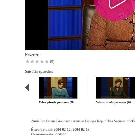
Novērtēt:
(0)
Saistītās epizodes:
Valsts pirmās personas (2004-02-05)
Valsts pirmās personas (2004-02-19)
Žurnālista Ervīna Grandava saruna ar Latvijas Republikas Saeimas priekš
Ētera datumi:
2004-02-12; 2004-02-13