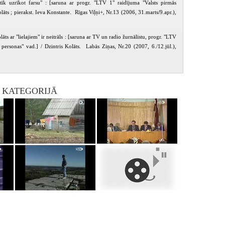
īk uzrīkot farsu" : [saruna ar progr. "LTV 1" raidījuma "Valsts pirmās
olāts ; pierakst. Ieva Konstante. Rīgas Viļņi+, Nr.13 (2006, 31.marts/9.apr.),
lāts ar "lielajiem" ir neitrāls : [saruna ar TV un radio žurnālistu, progr. "LTV
 personas" vad.] / Dzintris Kolāts. Labās Ziņas, Nr.20 (2007, 6./12.jūl.),
I KATEGORIJĀ