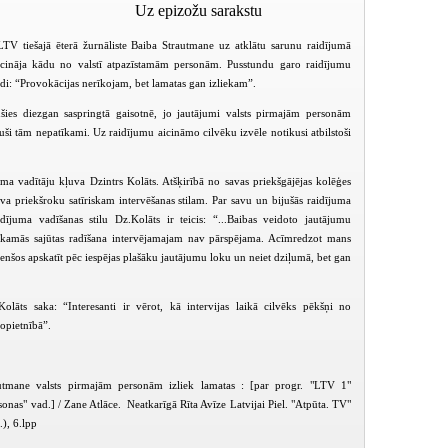
Uz epizožu sarakstu
LTV tiešajā ēterā žurnāliste Baiba Strautmane uz atklātu sarunu raidījumā
icināja kādu no valstī atpazīstamām personām. Pusstundu garo raidījumu
di: “Provokācijas nerīkojam, bet lamatas gan izliekam”.
jušies diezgan saspringtā gaisotnē, jo jautājumi valsts pirmajām personām
ijuši tām nepatīkami. Uz raidījumu aicināmo cilvēku izvēle notikusi atbilstoši
a vadītāju kļuva Dzintrs Kolāts. Atšķirībā no savas priekšgājējas kolēģes
va priekšroku satīriskam intervēšanas stilam.
Par savu un bijušās raidījuma
idījuma vadīšanas stilu Dz.Kolāts ir teicis: “...Baibas veidoto jautājumu
īkamās sajūtas radīšana intervējamajam nav pārspējama. Acīmredzot mans
 Cenšos apskatīt pēc iespējas plašāku jautājumu loku un neiet dziļumā, bet gan
olāts saka: “Interesanti ir vērot, kā intervijas laikā cilvēks pēkšņi no
nopietnībā”.
Valsts pirmās personas (2004-03-11)
Valsts pirmās personas (2004-03-18)
tmane valsts pirmajām personām izliek lamatas : [par progr. "LTV 1"
sonas" vad.] / Zane Atlāce. Neatkarīgā Rīta Avīze Latvijai Piel. "Atpūta. TV"
.), 6.lpp